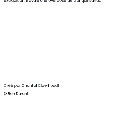
extradition, il avale une overdose de tranquillisants.
Créé par
Chantal Claerhoudt
© Ben Durant
© BEN DURANT – Tous droits réservés.
Créé par
Chantal Claerhoudt