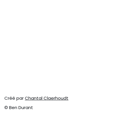
Créé par
Chantal Claerhoudt
© Ben Durant
© BEN DURANT – Tous droits réservés.
Créé par
Chantal Claerhoudt